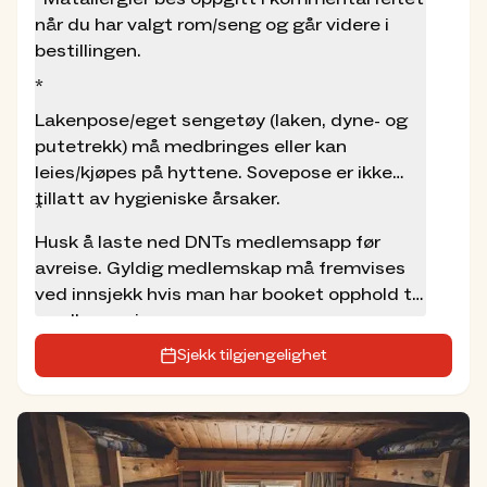
selvbetjente hytter.
når du har valgt rom/seng og går videre i
Ta en titt i vårt
oppskriftshefte
bestillingen.
Vann og oppvarming
*
Lakenpose/eget sengetøy (laken, dyne- og
Betjent
: Innlagt vann, strøm og vedfyring.
putetrekk) må medbringes eller kan
Ubetjent
: Vann hentes i nærmeste kilde.
leies/kjøpes på hyttene. Sovepose er ikke
Vedfyring.
tillatt av hygieniske årsaker.
*
Hund
Husk å laste ned DNTs medlemsapp før
Det er tilrettelagt for hund på Jøldalshytta med
avreise. Gyldig medlemskap må fremvises
to hunderom (totalt 8 sengeplasser) og
ved innsjekk hvis man har booket opphold til
hundebur i ulike størrelser. Disse rommene er
medlemspris.
tilgjengelig både i betjente og selvbetjent
Sjekk tilgjengelighet
sesong. Disse rommene kan ikke bestilles
eksklusivt, men må deles mellom alle reisefølger
med hund.
Les mer om hund på hyttene i
Trollheimen her
.
Naturvern