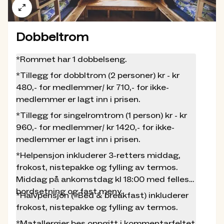
er tilrettelagt med følgende materiell og utstyr:
Volleyball/nett, andre utendørsspill, diverse
Dobbeltrom
bordspill, kort, bøker, fiskestenger
Skoleperm som inneholder informasjon over
*Rommet har 1 dobbelseng.
hytta, matoppskrifter, forberedelse til
*Tillegg for dobbltrom (2 personer) kr - kr
turen, turtips og praktiske aktiviteter
480,- for medlemmer/ kr 710,- for ikke-
4 kanoer + 2 båter ved Jølvatnet
medlemmer er lagt inn i prisen.
Lavvo
*Tillegg for singelromtrom (1 person) kr - kr
Oppskriftshefte basert på
960,- for medlemmer/ kr 1420,- for ikke-
proviantlageret (Selvbetjent
medlemmer er lagt inn i prisen.
sesong)
*Helpensjon inkluderer 3-retters middag,
frokost, nistepakke og fylling av termos.
I et nytt prosjekt har vi i DNT jobbet med å
Middag på ankomstdag kl 18:00 med felles
utvikle et oppskriftshefte basert på
bordsetning og fast meny.
*Halvpensjon (=Bed & breakfast) inkluderer
proviantlagrene på selvbetjeningshytter. Her
frokost, nistepakke og fylling av termos.
finner du en rekke fristende og overraskende
matretter du kan lage når du besøker våre
*Matallergier bes oppgitt i kommentarfeltet