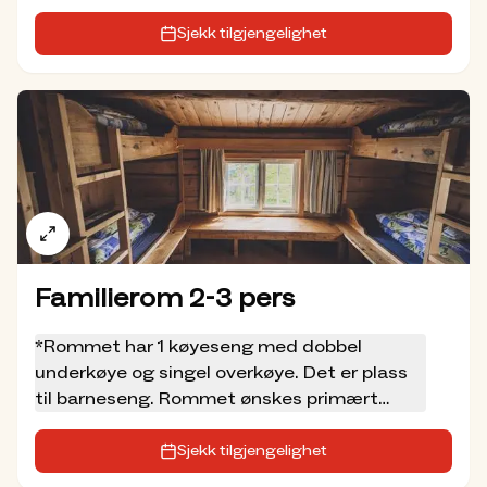
Sjekk tilgjengelighet
Familierom 2-3 pers
*Rommet har 1 køyeseng med dobbel
underkøye og singel overkøye. Det er plass
til barneseng. Rommet ønskes primært
booket av barnefamilier.
*Helpensjon inkluderer 3-retters middag,
Sjekk tilgjengelighet
frokost, nistepakke og fylling av termos.