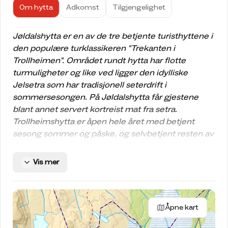
Om hytta
Adkomst
Tilgjengelighet
Jøldalshytta er en av de tre betjente turisthyttene i
den populære turklassikeren "Trekanten i
Trollheimen". Området rundt hytta har flotte
turmuligheter og like ved ligger den idylliske
Jelsetra som har tradisjonell seterdrift i
sommersesongen. På Jøldalshytta får gjestene
blant annet servert kortreist mat fra setra.
Trollheimshytta er åpen hele året med betjent
sesong sommer og påske, og selvbetjent resten av
året. I betjent sesong får gjester servert treretters
middag og frokost. Det er i tillegg mulig å kjøpe øl
Vis mer
og vin, samt kioskvarer.
Beliggenhet
Jøldalshytta er lett tilgjengelig til fots eller på
Åpne kart
sykkel etter knappe fem kilometer på en fin