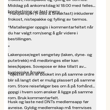
Hytta serverer lokal mat basert på lokale råvarer,
Middag på ankomstdag kl 18:00 med felles
lokale mattradisjoner eller mat levert fra lokale
bordsetning og fast meny.
*Halvpensjon (= Bed & breakfast) inkluderer
leverandører. DNT jobber i samarbeid med
frokost, nistepakke og fylling av termos.
Landbruks- og matdepartementet for å fremme
*Matallergier oppgis i kommentarfeltet når
lokal mat og matkultur på de betjente DNT-
du har valgt rom/seng å går videre i
hyttene.
bestillingen.
Frokostbuffé mellom kl. 08:00 og 09:00.
*
Selvsmurt mat-/lunsjpakke og fylling av termos
eller saftflaske er inkludert i prisen for både
Lakenpose/eget sengetøy (laken, dyne- og
helpensjon og halvpensjon (Bed & Breakfast).
putetrekk) må medbringes eller kan
leies/kjøpes. Sovepose er ikke tillatt av
Middag serveres klokken 18.00 med felles
hygieniske årsaker.
bordsetning og fast meny. Ved mange gjester vil
*Gjester som er booket inn på samme ordre
det være en ny bordsetning klokken 19.30. Ved
blir så langt det er mulig plassert på samme
forventet ankomst etter kl. 18.00, vennligst gi
rom. Store reisefølger bes om å på forhånd
beskjed direkte til hytta på forhånd. Ved
oppgi i hvem som ønsker å ligge på samme
*
ankomst etter kl. 20.00 kan ikke full middag
rom. Bruk kommentarfelt.
Husk og laste ned DNTs medlemsapp før
påregnes. Husk å meld ifra til hytta ved
avreise. Gyldig medlemskap må fremvises
matallergi på forhånd.