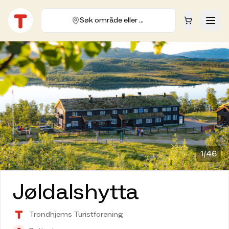
Søk område eller hytte
1/
46
Jøldalshytta
Trondhjems Turistforening