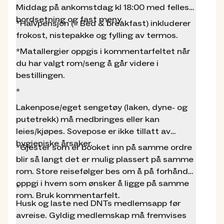
og tekniske rom samt et loft med «flatsenger» i
Middag på ankomstdag kl 18:00 med felles
form av 8 sovealkover. Hytta fikk i 2005 økt
bordsetning og fast meny.
*Halvpensjon (= Bed & breakfast) inkluderer
sengekapasitet fra 62 til 86 sengeplasser. Da
frokost, nistepakke og fylling av termos.
«Flatsengloftet» sto ferdig innredet sommeren
*Matallergier oppgis i kommentarfeltet når
2017 fikk hytta 94 permanente sengeplasser.
du har valgt rom/seng å går videre i
Denne hytta har fått støtte av overskuddet fra
bestillingen.
spillemidlene til
Norsk Tipping
.
*
Lakenpose/eget sengetøy (laken, dyne- og
putetrekk) må medbringes eller kan
leies/kjøpes. Sovepose er ikke tillatt av
hygieniske årsaker.
*Gjester som er booket inn på samme ordre
blir så langt det er mulig plassert på samme
rom. Store reisefølger bes om å på forhånd
oppgi i hvem som ønsker å ligge på samme
*
rom. Bruk kommentarfelt.
Husk og laste ned DNTs medlemsapp før
avreise. Gyldig medlemskap må fremvises