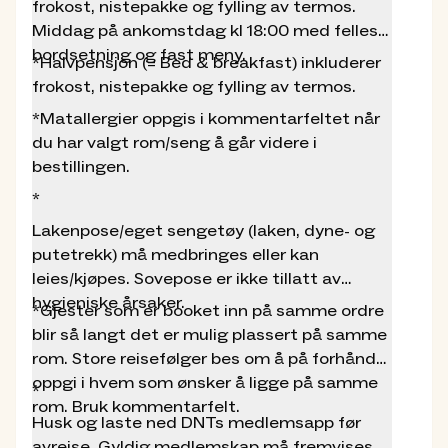
frokost, nistepakke og fylling av termos.
600 turisthytter i hele Norge. Medlemsrabatt
Middag på ankomstdag kl 18:00 med felles
utgjør ca. 30%. Utenom betjent sesong, er hytta
bordsetning og fast meny.
selvbetjent og må låses opp med en DNT-nøkkel.
*Halvpensjon (= Bed & breakfast) inkluderer
Du må være medlem for å ha nøkkel.
frokost, nistepakke og fylling av termos.
Turer og aktiviteter
*Matallergier oppgis i kommentarfeltet når
du har valgt rom/seng å går videre i
Området rundt hytta byr på flotte turmuligheter
bestillingen.
for både store og små. Hytta er en del av den
*
klassiske turen "Trekanten i Trollheimen" mellom
Gjevilvasshytta, Jøldalshytta og Trollheimshytta,
Lakenpose/eget sengetøy (laken, dyne- og
men også et flott utgangspunkt for andre turer
putetrekk) må medbringes eller kan
fra hytte til hytte rundt i Trollheimen. I tillegg kan
leies/kjøpes. Sovepose er ikke tillatt av
Jøldalshytta friste med spennende turmål til
hygieniske årsaker.
*Gjester som er booket inn på samme ordre
topper som Svarthøtta, Geithøtta og Trollhøtta.
blir så langt det er mulig plassert på samme
Vinterstid er det muligheter for isfiske på
rom. Store reisefølger bes om å på forhånd
Jølvatnet. Meget barnevennlig skiterreng. Ruta
oppgi i hvem som ønsker å ligge på samme
*
"Trekanten i Trollheimen" blir også merket med
rom. Bruk kommentarfelt.
kvist til påske.
Husk og laste ned DNTs medlemsapp før
avreise. Gyldig medlemskap må fremvises