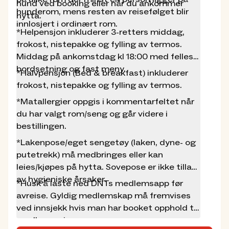
inntil 1 sengeplass pr rom for derved å
hund ved booking eller når du ankommer
hunderom, mens resten av reisefølget blir
disponere rommet eksklusivt. Dette gjøres
hytta.
innlosjert i ordinært rom.
på følgende vis: Book en ekstra sovplass ved
*Helpensjon inkluderer 3-retters middag,
å oppgi en ekstra person. Et reisefølge på 3
frokost, nistepakke og fylling av termos.
oppgir at de booker for 4 personer. Velg så
Middag på ankomstdag kl 18:00 med felles
priskategori "Blokkering av seng (medlem kr
bordsetning og fast meny.
*Halvpensjon (Bed & breakfast) inkluderer
480,- eller ikke medlem kr 710,-) for den 4.
frokost, nistepakke og fylling av termos.
"personen". Om det blir fullt på hytta kan
andre personer booke den/de ledige (ikke
*Matallergier oppgis i kommentarfeltet når
utkjøpte) sengen(e).
du har valgt rom/seng og går videre i
*
bestillingen.
*Lakenpose/eget sengetøy (laken, dyne- og
Husk og laste ned DNTs medlemsapp før
putetrekk) må medbringes eller kan
avreise. Gyldig medlemskap må fremvises
leies/kjøpes på hytta. Sovepose er ikke tillatt
ved innsjekk hvis man har booket opphold til
av hygieniske årsaker.
*Husk å laste ned DNTs medlemsapp før
medlemspris.
avreise. Gyldig medlemskap må fremvises
ved innsjekk hvis man har booket opphold til
medlemspris.