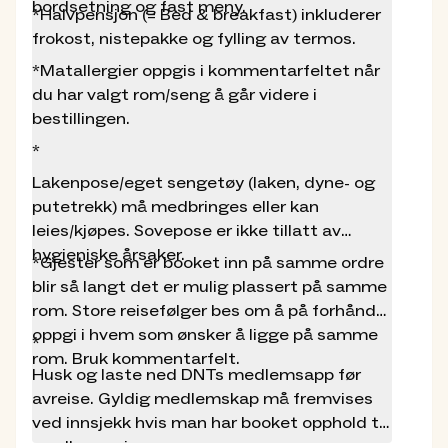
bordsetning og fast meny.
*Halvpensjon (= Bed & breakfast) inkluderer
frokost, nistepakke og fylling av termos.
*Matallergier oppgis i kommentarfeltet når
du har valgt rom/seng å går videre i
bestillingen.
*
Lakenpose/eget sengetøy (laken, dyne- og
putetrekk) må medbringes eller kan
leies/kjøpes. Sovepose er ikke tillatt av
hygieniske årsaker.
*Gjester som er booket inn på samme ordre
blir så langt det er mulig plassert på samme
rom. Store reisefølger bes om å på forhånd
oppgi i hvem som ønsker å ligge på samme
*
rom. Bruk kommentarfelt.
Husk og laste ned DNTs medlemsapp før
avreise. Gyldig medlemskap må fremvises
ved innsjekk hvis man har booket opphold til
medlemspris.