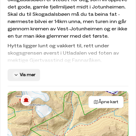
det gode, gamle fjellmiljøet midt i Jotunheimen.
Skal du til Skogadalsbøen må du ta beina fat -
nærmeste bilvei er 14km unna, men turen inn går
gjennom kremen av Vest-Jotunheimen og er ikke
en tur man ikke glemmer med det første.
Hytta ligger lunt og vakkert til, rett under
skogsgrensen øverst i Utladalen ved foten av
mektige Gjertvasstind og Fannaråken.
Skogadalsbøen drømmer du deg definitivt
tilbake til!
Vis mer
Om hytta.
Allerede rundt 1870 kom de første turistene og
Åpne kart
tindebestigerne til Skogadalsbøen. I
begynnelsen fikk de overnatte i sel som var i drift
på sommerstid. Etter hvert opppdaget flere
turister dette vakre området og dermed ble
Skogadalsbøen bygget, som nr 8 i rekken av