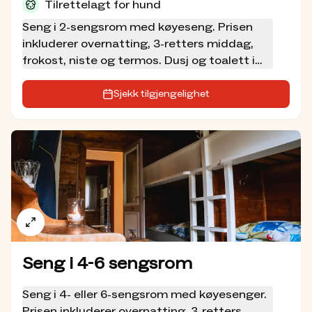
og hvordan DNT arbeider med villrein og ferdsel,
Tilrettelagt for hund
finner du det på
dnt.no/villrein
.
Seng i 2-sengsrom med køyeseng. Prisen
Denne hytta har fått støtte av overskuddet fra
inkluderer overnatting, 3-retters middag,
spillemidlene til
frokost, niste og termos. Dusj og toalett i
Norsk Tipping
.
annet bygg.
Sjekk tilgjengelighet
Seng i 4-6 sengsrom
Seng i 4- eller 6-sengsrom med køyesenger.
Prisen inkluderer overnatting, 3-retters