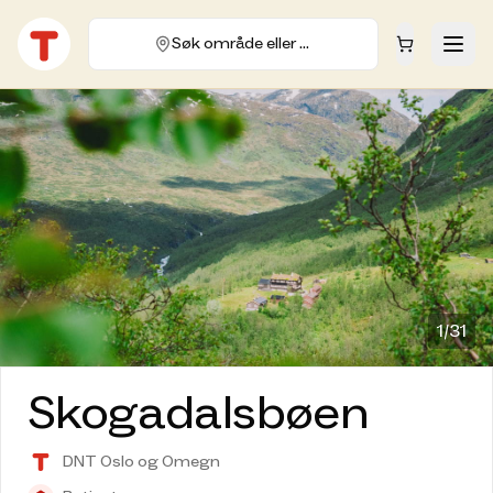
Søk område eller hytte
1/
31
Skogadalsbøen
DNT Oslo og Omegn