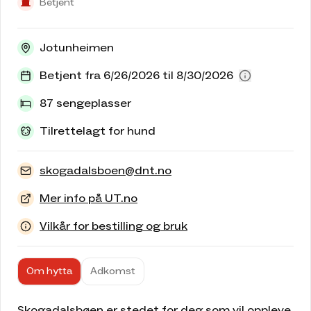
Betjent
Jotunheimen
Betjent fra 6/26/2026 til 8/30/2026
87 sengeplasser
Tilrettelagt for hund
skogadalsboen@dnt.no
Mer info på UT.no
Vilkår for bestilling og bruk
Om hytta
Adkomst
Skogadalsbøen er stedet for deg som vil oppleve