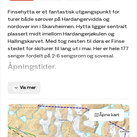
Finsehytta er et fantastisk utgangspunkt for
turer både sørover på Hardangervidda og
nordover inn i Skarvheimen. Hytta ligger sentralt
plassert midt imellom Hardangerjøkulen og
Hallingskarvet. Med tog nesten til døra er Finse
stedet for skiturer til lang ut i mai. Her er hele 177
senger fordelt på 2-6 sengsrom og sovesal.
Åpningstider.
Finsehytta har lang sesong både om sommeren
og om vinteren. Når Finsehytta er åpen med
Vis mer
betjening, er selvbetjeningskvarteret stengt for
bruk.
Skarverennet.
Åpne kart
Skarverennet er en av årets store
høyfjellsopplevelser, og i denne perioden tilbyr vi
opphold med minimum to overnattinger, 16.–18.