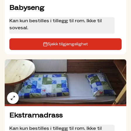
Babyseng
* Påfylling av termos
Hjelp oss å være bærekraftige, bær med deg
Kan kun bestilles i tillegg til rom. Ikke til
ditt eget sengetøy/lakenpose til fjells!
sovesal.
Sjekk tilgjengelighet
Ekstramadrass
Kan kun bestilles i tillegg til rom. Ikke til