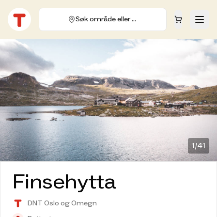
Søk område eller hytte
1/
41
Finsehytta
DNT Oslo og Omegn