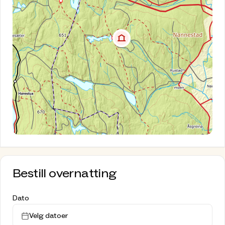
inn i hytta.
Dagsbesøk
Du er velkommen på dagsbesøk mellom kl. 12-16
dersom ingen andre har bestilt hytta.
Husk å vaske etter deg og vippse for besøket. Se
oppslag på hytta.
Hund
Det er dessverre ikke tillatt med hund inne i
hytta.
Utstyr
Hytta er utstyrt med solcellestrøm, gassbluss til
Bestill overnatting
koking av mat, vedovn til oppvarming og ellers
basisutstyr for matlaging og oppvask. Veden på
Dato
hytta skal kun benyttes til fyring i vedovnene,
ikke til bål ute
Velg datoer
.
All mat må du selv ta med. Hytta