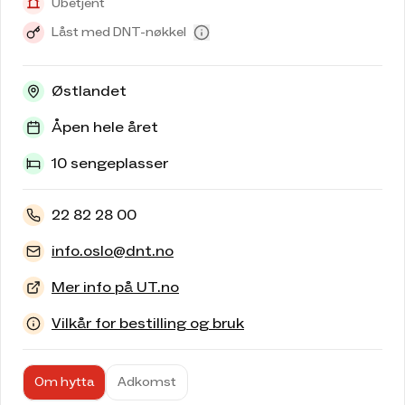
Ubetjent
Låst med DNT-nøkkel
Østlandet
Åpen hele året
10 sengeplasser
22 82 28 00
info.oslo@dnt.no
Mer info på UT.no
Vilkår for bestilling og bruk
Om hytta
Adkomst