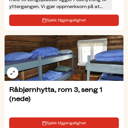
Snellingen
.
yttergangen. Vi gjør oppmerksom på at
dette rommet kan bli like kaldt som ute året
Andre DNT-hytter i Marka
rundt, og har ikke ordentlig lydisolerende
Sjekk tilgjengelighet
dør.
Råbjørnhytta, rom 3, seng 1
(nede)
Sjekk tilgjengelighet