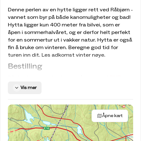
Denne perlen av en hytte ligger rett ved Råbjørn -
vannet som byr på både kanomuligheter og bad!
Hytta ligger kun 400 meter fra bilvei, som er
åpen i sommerhalvåret, og er derfor helt perfekt
for en sommertur ut i vakker natur. Hytta er også
fin å bruke om vinteren. Beregne god tid for
turen inn dit. Les adkomst vinter nøye.
Bestilling
Råbjørnhytta er ubetjent og åpnes med
DNTs
standardnøkkel
. Alle kan bruke hytta, men kun
Vis mer
medlemmer av DNT får tilgang til nøkkelen og du
må forhåndsbestille plass på hytta. Den som er
ansvarlig for bestillingen må være minst 18 år.
Åpne kart
Hytta disponeres fra kl. 14 ankomstdagen til kl.
14 avreisedagen. Turistforeningens hytter brukes
til friluftsliv, og det er ikke anledning til å ha fest
på hytta. Hunder kan dessverre ikke være med