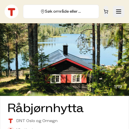
Søk område eller hytte
1/
19
Råbjørnhytta
DNT Oslo og Omegn