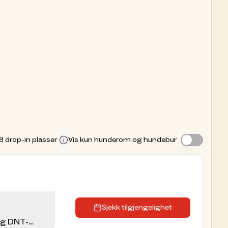
8
drop-in plasser
Vis kun hunderom og hundebur
Sjekk tilgjengelighet
eg DNT-