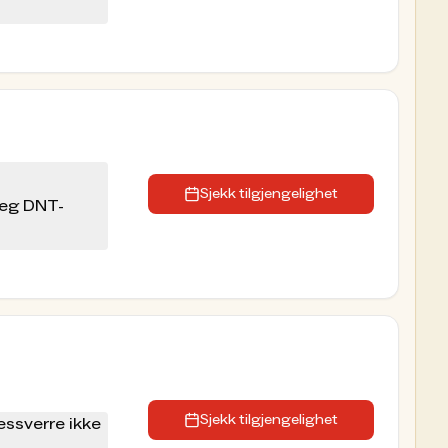
Sjekk tilgjengelighet
seg DNT-
Sjekk tilgjengelighet
essverre ikke