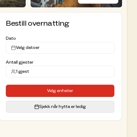
Bestill overnatting
Dato
Velg datoer
Antall gjester
1
gjest
Velg enheter
Sjekk når hytta er ledig