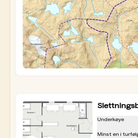
Hytta har det du trenger av utstyr for matlagi
kjøkkenutstyr, dekketøy og sengeklær. I tillegg
proviantrommet. Det er ikke strøm på hytta, m
Vann hentes i nærmeste bekk/vann. Gjestene 
oppvask, vask av gulv, og ellers rydding av hy
alltid brukes ved overnatting. Oppslag med hyt
Les vår guide
:
slik bruker du en selv- eller ube
Oppskriftshefte basert på proviantlageret
I et nytt prosjekt har vi i DNT jobbet med å ut
på selvbetjeningshytter. Her finner du en rek
lage når du besøker våre selvbetjente hytter.
Ta en titt i vårt oppskriftshefte
Betaling
Slettnings
Priser på overnatting og proviant
Vi gjør oppmerksom på at prisene på hytta føl
Underkøye
medlemsforeninger i DNT kan ha andre priser.
Gå til prisliste
Minst en i turf