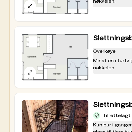
nøkkelen.
Slettningsb
Overkøye
Minst en i turf
nøkkelen.
Slettnings
Tilrettelagt
Kun bur i gangen