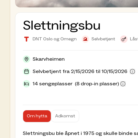
Slettningsbu
DNT Oslo og Omegn
Selvbetjent
Lås
Skarvheimen
Selvbetjent fra 2/15/2026 til 10/15/2026
14 sengeplasser
(8 drop-in plasser)
Om hytta
Adkomst
Slettningsbu ble åpnet i 1975 og skulle bin