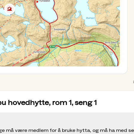
ng og et hyggelig opphold, som fullt
 vil du finne et godt utvalg av mat på
en gass, vedfyring og stearinlys som lyskilde.
ordner selv med matlaging, vannhenting,
tta inne og ute. Lakenpose eller eget sengetøy skal
teregler og priser finner du på hytta.
tjent DNT-hytte
vikle et oppskriftshefte basert på proviantlagrene
ke fristende og overraskende matretter du kan
bu hovedhytte, rom 1, seng 1
ger prislisten til DNT Oslo og Omegn. Andre
ølge må være medlem for å bruke hytta, og må ha med s