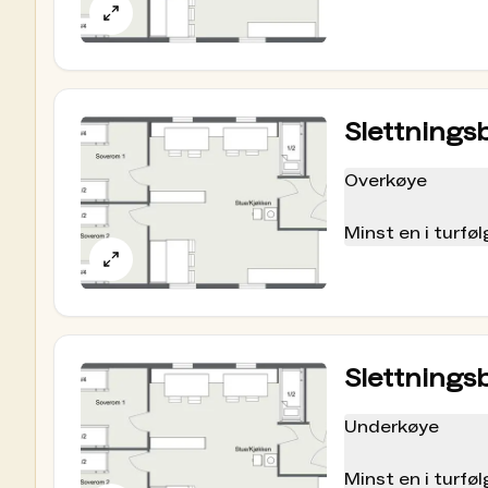
nøkkelen.
Forhåndsbestilling via hyttebestilling.dnt
Det har aldri vært enklere å bestille hyttetur
enkelt se når hytta er ledig, utforske hytter i
ut et begrenset antall senger for bestilling. R
opp på hytta før kl. 19.00 for å sikre sengen du
Slettnings
andre, men bookingen din er fortsatt gyldig.
Overkøye
Betal for mat og overnatting i DNT-appen
På selv- og ubetjente DNT‑hytter registrerer o
Minst en i turf
DNT‑appen. Har du forhåndsbestilt? Da er selve
nøkkelen.
proviant i appen. Husk å laste ned appen før d
For best offline‑funksjon bør du åpne appen fø
https://www.dnt.no/hyttebetaling
Fungerer med bank- og kredittkort fra andre l
Slettnings
Betalingsblankett
Du kan også betale ved å fylle ut en betalingsb
Underkøye
legger du den ferdig utfylt betalingsblankette
faktura, men vær oppmerksom på at det påløper
Minst en i turf