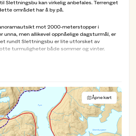
til Slettningsbu kan virkelig anbefales. Terrenget
dette området har å by på.
 panoramautsikt mot 2000-meterstopper i
r unna, men allikevel oppnåelige dagsturmål, er
 rundt Slettningsbu er lite utforsket av
flotte turmuligheter både sommer og vinter.
Åpne kart
erte (se plantegninger under Bilder).
 begrunnelse for stenging av hyttene