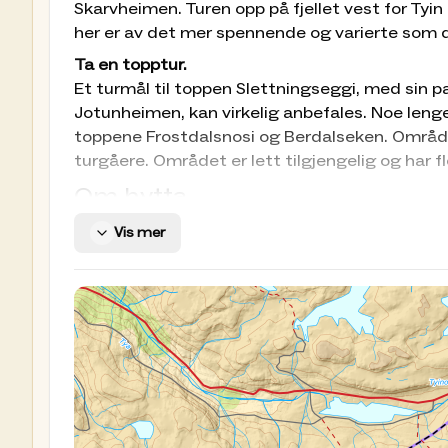
Skarvheimen. Turen opp på fjellet vest for Tyin 
her er av det mer spennende og varierte som 
Ta en topptur.
Et turmål til toppen Slettningseggi, med sin
Jotunheimen, kan virkelig anbefales. Noe lenge
toppene Frostdalsnosi og Berdalseken. Området
turgåere. Området er lett tilgjengelig og har 
Om hytta
Vis mer
Antall soveplasser totalt: 14
Antall senger tilgjengelig for bestilling: 6
Antall senger for drop-in: 8
Sengene som kan forhåndsbestilles, er nummer
Stengt i noen perioder av året:
Fra midten av oktober til 15.februar,
les mer om
Utstyr