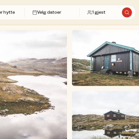
Velg datoer
1
gjest
Søk et