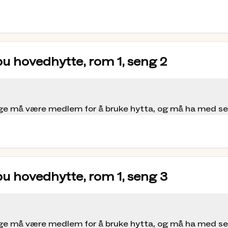
 på DNT-hyttene. Via
hyttebestilling.dnt.no
kan du
 kart og bestille plass. DNT Oslo og Omegn legger
esten av sengene vil være åpne for drop-in. Møt
 har reservert; etter kl. 19.00 kan sengen tildeles
bu hovedhytte, rom 1, seng 2
g betaler du enkelt for overnatting og proviant i
ølge må være medlem for å bruke hytta, og må ha med s
 overnattingen allerede betalt – registrer kun
u drar på tur! Appen fungerer også uten dekning.
r turen. Les mer på dnt.no:
and.
bu hovedhytte, rom 1, seng 3
lankett som du vil finne på hytta. Ved avreise
n i safen og tar med deg kopien. Da sender vi deg
 et gebyr på kr. 50,- ved bruk av
ølge må være medlem for å bruke hytta, og må ha med s