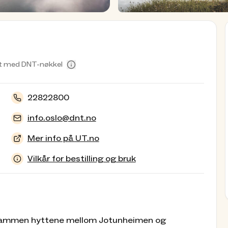
t med DNT-nøkkel
22822800
info.oslo@dnt.no
Mer info på UT.no
Vilkår for bestilling og bruk
de sammen hyttene mellom Jotunheimen og