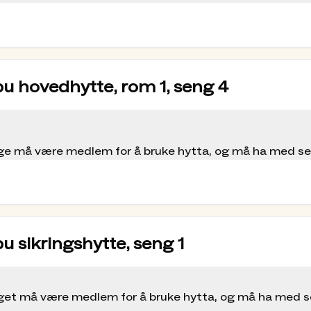
for overnatting ut fra alder og medlem/ikke-
ing er det ikke lenger mulig å betale med
bu hovedhytte, rom 1, seng 4
piserom og soverom. Det er et hundebur i
les. Ta med underlag til hunden om nødvendig,
ølge må være medlem for å bruke hytta, og må ha med s
en
 Årdal (2007) 1:50 000 og Jotunheimen (2008) 1:100
u sikringshytte, seng 1
ølget må være medlem for å bruke hytta, og må ha med 