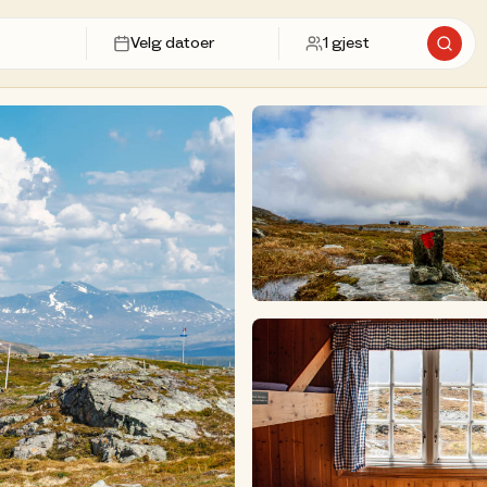
Velg datoer
1
gjest
Søk et