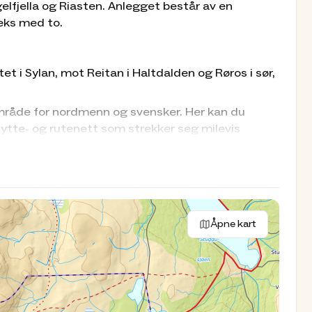
elfjella og Riasten. Anlegget består av en
eks med to.
et i Sylan, mot Reitan i Haltdalden og Røros i sør,
rområde for nordmenn og svensker. Her kan du
tte- og rutenett som strekker seg milevis
ve Sylmassivet ligger som en gigantisk grensestein
 forhåndsbookes.
Åpne kart
iantlageret