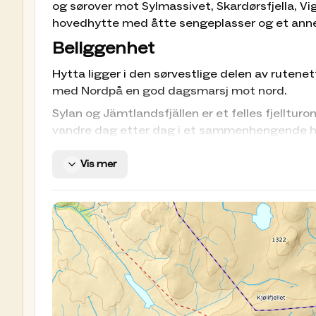
og sørover mot Sylmassivet, Skardørsfjella, Vig
hovedhytte med åtte sengeplasser og et ann
Beliggenhet
Hytta ligger i den sørvestlige delen av rutenett
med Nordpå en god dagsmarsj mot nord.
Sylan og Jämtlandsfjällen er et felles fjelltu
vandre dag etter dag i et sammenhengende hy
innover fjellet på begge sider av grensen. Sel
sentralt i dette midtskandinaviske fjellriket.
Vis mer
Rom
Hytta har 10 sengeplasser, hvor 5 av dem kan
Utstyr
Utedo, peis, fiske, booking, vedovn.
Oppskriftshefte basert på prov