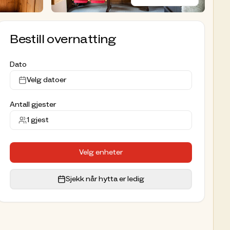
Bestill overnatting
Dato
Velg datoer
Antall gjester
1
gjest
Velg enheter
Sjekk når hytta er ledig