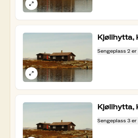
Vis omtanke for dyre- og plantelivet.
Følg merkede stier og løyper.
Ta med hunden din på tur, men husk at de
Hold deg i ro hvis du ser rein, slik at den
Kjølihytta,
Ikke forsøk å gå nær for å fotografere.
I kalvingstida mai og juni er reinen ekstra
Sengeplass 2 er 
Bestilling og betaling
I år kan du velge om du vil forhåndsbooke plas
Klikk her for å booke plass på Kjølihytta.
Ved for
i bookingen. Ved drop-in kan du betale med be
der du laster ned apper til din mobil. Medlemme
hvordan du melder deg inn i DNT her.
Kjølihytta,
På TT sine hytter benytter vi lakenpose eller
Sengeplass 3 er 
laken). Sovepose er ikke tillatt å benytte inn
Er du medlem av Svenske Turistforeningen kan 