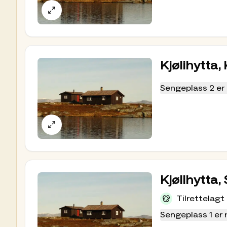
Kjølihytta,
Sengeplass 2 er 
Kjølihytta,
Tilrettelagt
Sengeplass 1 er 