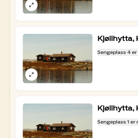
rabatt på din overnatting på Kjølihytta Du ska
DNT-medlemskap
Som medlem i Trondhjems Turistforening får du
560 turisthytter i hele Norge. Medlemsrabatt
Kjølihytta,
nøkkel, og du må være medlem for å ha nøkkel
Aktiviteter
Sengeplass 4 er 
Fra Kjølihytta er det mange fine turmuligheter
finner du en oversikt over anbefalte dagsturer 
Historie
Trondhjems Turistforening (TT) inngikk i 1943
på den nedlagte Kjøli gruve. Dette ble etter hv
selvbetjeningshytte.
Kjølihytta,
Denne hytta har fått støtte av overskuddet fra
Sengeplass 1 er 