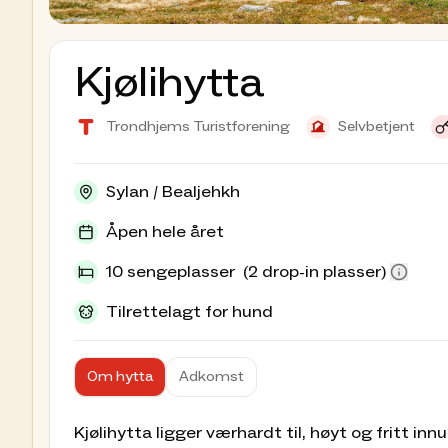
Kjølihytta
Trondhjems Turistforening
Selvbetjent
Sylan / Bealjehkh
Åpen hele året
10 sengeplasser
(2 drop-in plasser)
Tilrettelagt for hund
Om hytta
Adkomst
Kjølihytta ligger værhardt til, høyt og fritt in