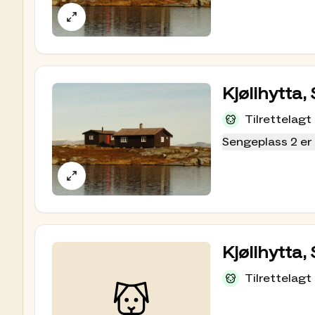
Kjølihytta
Tilrettelagt
Sengeplass 2 er 
Kjølihytta,
Tilrettelagt