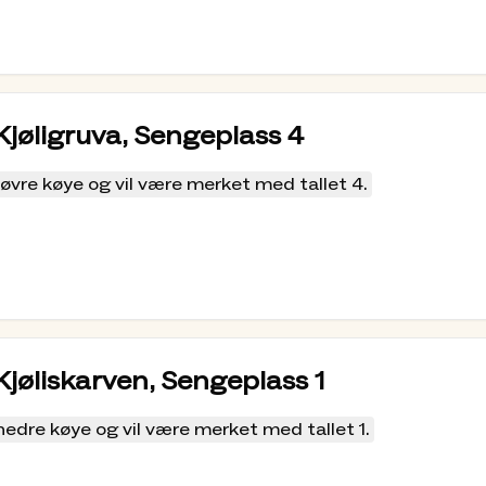
l velge ikke medlemspris. Mer info finner du
her
 tilgang til, og medlemspris på, DNT's mer enn
 utgjør ca. 30%. Hytta må låses opp med en DNT-
 Kjøligruva, Sengeplass 4
.
øvre køye og vil være merket med tallet 4.
 både nedover i dalen og til topper i nærheten.
Her
fra Kjølihytta.
 leieavtale for det gamle administrasjonsbygget
ert i så dårlig stand at TT i 1970 bygde ny
 Kjøliskarven, Sengeplass 1
 spillemidlene til
Norsk Tipping
.
nedre køye og vil være merket med tallet 1.