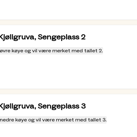
n skal være i bånd.
 kan trekke seg unna.
 Kjøligruva, Sengeplass 2
 sårbar og må ikke forstyrres.
øvre køye og vil være merket med tallet 2.
s eller komme på drop in på TT-hyttene.
håndsbestilling betaler du for opp holdet direkte
talingsappen “DNT Hyttebetaling”. Du finner den
r får alltid gode rabatter på overnatting, se
 Kjøligruva, Sengeplass 3
 medbrakt sengetøy (putetrekk, dynetrekk og
nedre køye og vil være merket med tallet 3.
 med tanke på renhold og veggdyr problematikk.
du benytte koden: stf-dnt-2026 og få 100 kr i