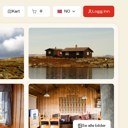
Kart
NO
Logg inn
0
ter hytter
Se alle bilder