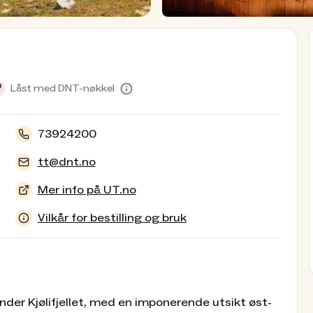
Låst med DNT-nøkkel
73924200
tt@dnt.no
Mer info på UT.no
Vilkår for bestilling og bruk
nunder Kjølifjellet, med en imponerende utsikt øst-