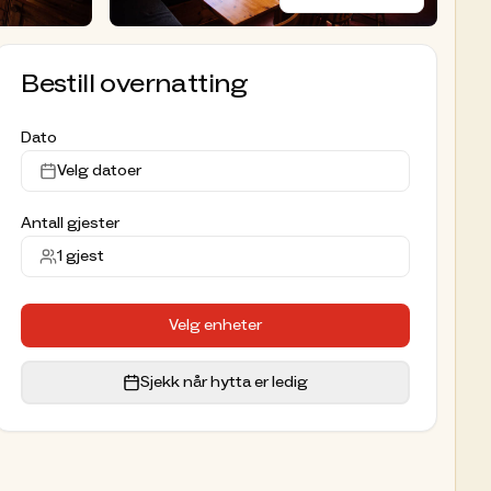
Bestill overnatting
Dato
Velg datoer
Antall gjester
1
gjest
Velg enheter
Sjekk når hytta er ledig