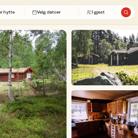
Velg datoer
1
gjest
Søk et