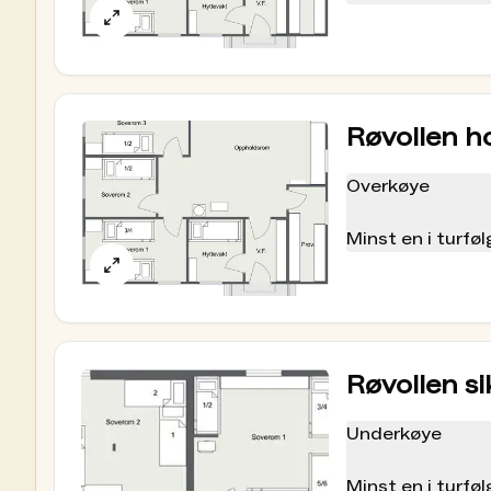
nøkkelen.
kontanter på selvbetjeningshyttene.
Hund
Det er eget isolert hunderom, der du finner 3 
soverom 2. Både senger på dette soverommet o
Røvollen h
Flere hytter i Femundsmarka
Se oversikt over alle
DNT-hyttene i Femundsm
Overkøye
Aktuelle kart
Minst en i turf
Norges-serien
fra Nordeca: bl.a. "Feragen 1008
nøkkelen.
Turkart
: Femunden Nord (2008) 1:50 000, Femu
Turkart:
Fjällkartan Z59 Rogen (2010) og Z8 He
Lantmäteriet
Denne hytta har fått støtte av overskuddet fra
Røvollen si
Underkøye
Minst en i turf