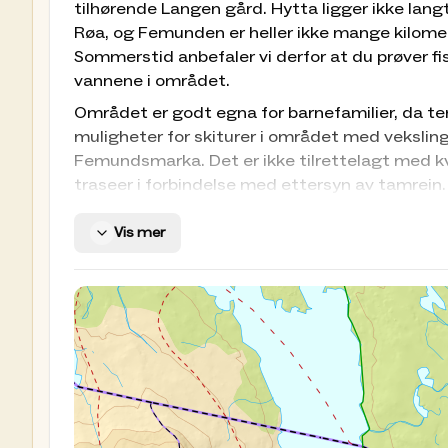
tilhørende Langen gård. Hytta ligger ikke lang
Røa, og Femunden er heller ikke mange kilometr
Sommerstid anbefaler vi derfor at du prøver fi
vannene i området.
Området er godt egna for barnefamilier, da ter
muligheter for skiturer i området med vekslin
Femundsmarka. Det er ikke tilrettelagt med kv
traseer i forbindelse med ettersyn av tamrein.
Om hytta
Vis mer
Antall soveplasser totalt: 21
Antall senger tilgjengelig for bestilling: 8
Antall senger for drop-in: 13
Sengene som kan forhåndsbestilles, er nummer
Utstyr
Hytta har det du trenger av utstyr for matlagi