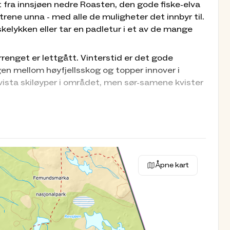
t fra innsjøen nedre Roasten, den gode fiske-elva
ene unna - med alle de muligheter det innbyr til.
skelykken eller tar en padletur i et av de mange
renget er lettgått. Vinterstid er det gode
gen mellom høyfjellsskog og topper innover i
ista skiløyper i området, men sør-samene kvister
Åpne kart
erte (se plantegninger under Bilder).
ng og et hyggelig opphold, som fullt