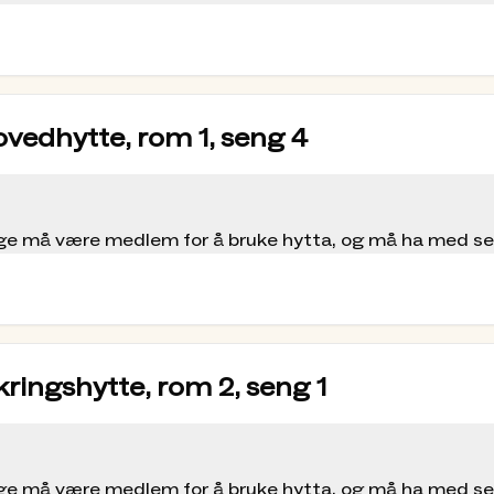
hundebur. Ingen oppvarming, men det er dør til
g alle hundebur kan forhåndsbestilles.
ovedhytte, rom 1, seng 4
arka
ølge må være medlem for å bruke hytta, og må ha med s
1"
nden (2010) 1:100 000 fra Nordeca
Svenske
lags-Funäsdalen-Rogen (2011) 1:100 000 fra
 spillemidlene til
Norsk Tipping
.
kringshytte, rom 2, seng 1
ølge må være medlem for å bruke hytta, og må ha med s