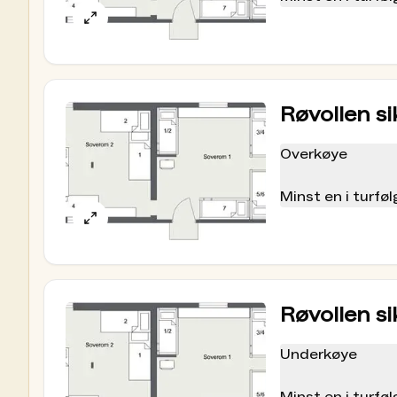
nøkkelen.
Røvollen si
Overkøye
Minst en i turf
nøkkelen.
Røvollen si
Underkøye