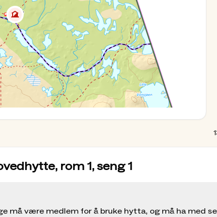
 vil du finne et godt utvalg av mat på
en gass, vedfyring og stearinlys som lyskilde.
ordner selv med matlaging, vannhenting,
tta inne og ute. Lakenpose eller eget sengetøy skal
teregler og priser finner du på hytta.
tjent DNT-hytte
vikle et oppskriftshefte basert på proviantlagrene
ke fristende og overraskende matretter du kan
1
vedhytte, rom 1, seng 1
ger prislisten til DNT Oslo og Omegn. Andre
ølge må være medlem for å bruke hytta, og må ha med s