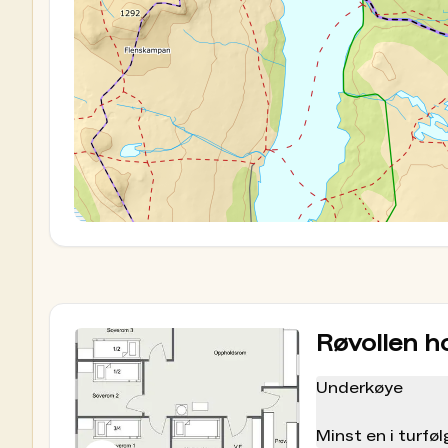
kjøkkenutstyr, dekketøy og sengeklær. I tillegg
proviantrommet. Det er ikke strøm på hytta, m
Vann hentes i nærmeste bekk/vann. Gjestene 
oppvask, vask av gulv, og ellers rydding av hy
alltid brukes ved overnatting. Oppslag med hyt
Les vår guide
:
slik bruker du en selv- eller ube
Oppskriftshefte basert på proviantlageret
I et nytt prosjekt har vi i DNT jobbet med å ut
på selvbetjeningshytter. Her finner du en rek
lage når du besøker våre selvbetjente hytter.
Ta en titt i vårt oppskriftshefte
Betaling
Priser på overnatting og proviant
Røvollen ho
Vi gjør oppmerksom på at prisene på hytta føl
medlemsforeninger i DNT kan ha andre priser.
Underkøye
Gå til prisliste
Forhåndsbestilling via hyttebestilling.dnt
Minst en i turf