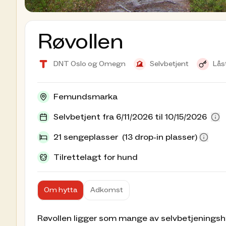
Røvollen
DNT Oslo og Omegn
Selvbetjent
Lås
Femundsmarka
Selvbetjent fra 6/11/2026 til 10/15/2026
21 sengeplasser
(13 drop-in plasser)
Tilrettelagt for hund
Om hytta
Adkomst
Røvollen ligger som mange av selvbetjeningsh