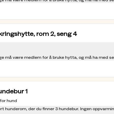
ølge må være medlem for å bruke hytta, og må ha med s
kringshytte, rom 2, seng 4
ølge må være medlem for å bruke hytta, og må ha med s
undebur 1
 for hund
ert hunderom, der du finner 3 hundebur. Ingen oppvarmi