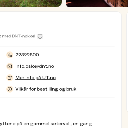
t med DNT-nøkkel
22822800
info.oslo@dnt.no
Mer info på UT.no
Vilkår for bestilling og bruk
yttene på en gammel setervoll, en gang