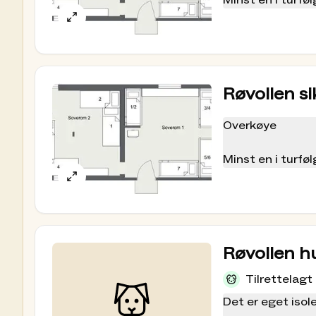
Minst en i turf
nøkkelen.
Røvollen si
Overkøye
Minst en i turf
nøkkelen.
Røvollen h
Tilrettelagt
Det er eget isol