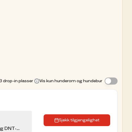
3
drop-in plasser
Vis kun hunderom og hundebur
Sjekk tilgjengelighet
eg DNT-