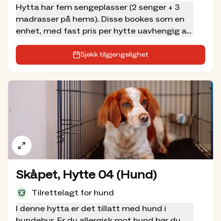
Hytta har fem sengeplasser (2 senger + 3
spillemidlene til Norsk Tipping.
madrasser på hems). Disse bookes som en
enhet, med fast pris per hytte uavhengig av
antall gjester (maks 5 personer per hytte).
Sjekk tilgjengelighet
Skåpet, Hytte 04 (Hund)
Tilrettelagt for hund
I denne hytta er det tillatt med hund i
hundebur. Er du allergisk mot hund bør du