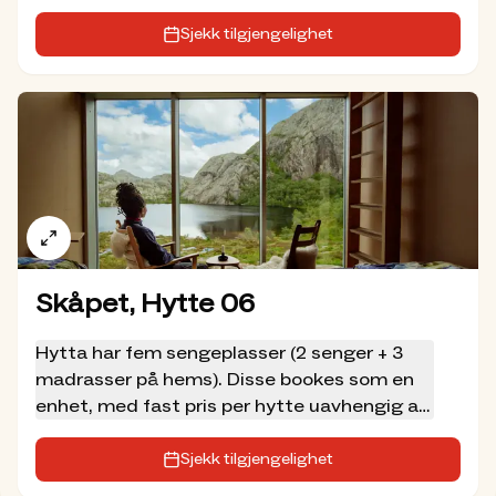
deg hund må du velge pris for «Hele hytta
med hund» i handlekurven, ellers må hunden
Sjekk tilgjengelighet
ligge ute. Hytta har fem sengeplasser (2
senger + 3 madrasser på hems). Disse
bookes som en enhet, med fast pris per
hytte uavhengig av antall gjester (maks 5
personer per hytte).
Skåpet, Hytte 06
Hytta har fem sengeplasser (2 senger + 3
madrasser på hems). Disse bookes som en
enhet, med fast pris per hytte uavhengig av
antall gjester (maks 5 personer per hytte).
Sjekk tilgjengelighet