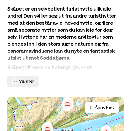
Skåpet er en selvbetjent turisthytte ulik alle
andre! Den skiller seg ut fra andre turisthytter
med at den består av ei hovedhytte, og flere
små separate hytter som du kan leie for deg
selv. Hyttene har en moderne arkitektur som
blendes inn i den storslagne naturen og fra
panoramavinduene kan du nyte en fantastisk
utsikt ut mot Soddatjørna.
Skåpet vil være helt stengt grunnet
rehabilitering fra og med 1. september 2026 til 31.
desember 2026.
Vis mer
Beliggenhet
De spektakulære hyttene er innfallsporten til
rutenettet i Frafjordheiene på sørsiden av
Åpne kart
Lysefjorden. Med kun 1,5 times vandring fra
parkeringen i Vinddalen, er Skåpet en fin plass for
barnefamilier eller andre som vil på helgetur. Fra