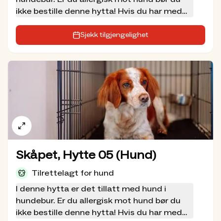
ikke bestille denne hytta! Hvis du har med
deg hund må du velge pris for «Hele hytta
med hund» i handlekurven, ellers må hunden
Sjekk tilgjengelighet
ligge ute. Hytta har fem sengeplasser (2
senger + 3 madrasser på hems). Disse
bookes som en enhet, med fast pris per
hytte uavhengig av antall gjester (maks 5
personer per hytte).
Skåpet, Hytte 05 (Hund)
Tilrettelagt for hund
I denne hytta er det tillatt med hund i
hundebur. Er du allergisk mot hund bør du
ikke bestille denne hytta! Hvis du har med