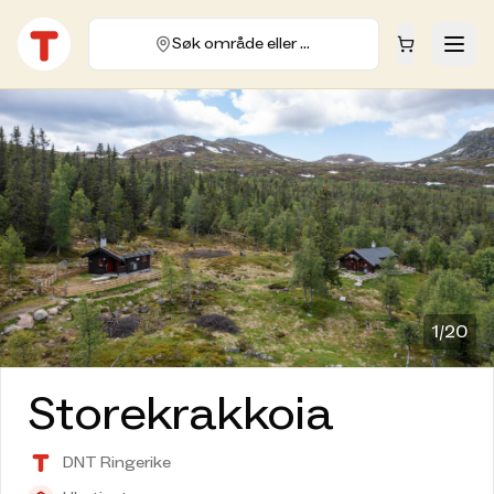
Søk område eller hytte
1/
20
Storekrakkoia
DNT Ringerike