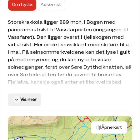
Om hytta
Adkomst
Storekrakkoia ligger 889 moh. i Bogen med
panoramautsikt til Vassfarporten (inngangen til
Vassfaret). Den ligger øverst i fjellskogen med
vid utsikt. Her er det snøsikkert med skiføre til ut
i mai. På seinsommerkveldene kan det lyse i gult
på moltemyrene, og du kan nyte to vakre
solnedganger, først over Søre Dyttholknatten, så
over Sæterknatten før du sovner til bruset av
Fjellelva, kanskje også etter et lite kveldsbad.
Storekrak består av to koier, Storekrak og
Veslekrak.
Vis mer
Hovedhytta ble restaurert i 2015, og den har
kjøkken og to soverom med 6 sengeplasser. I
tillegg er det 2 reserveplasser på hems. Den har
Åpne kart
solcellepanel og mulighet for lading av telefon.