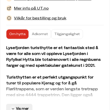
Mer info på UT.no
Vilkår for bestilling og bruk
Om hytta
Adkomst
Tilgjengelighet
Lysefjorden turisthytte er et fantastisk sted å
være for alle som vil oppleve Lysefjorden i
Ryfylke! Hytta ble totalrenovert i alle regnbuens
farger og med spektakulær gatekunst i 2021.
Turisthytten er et perfekt utgangspunkt for
turer til populære Kjerag og for å gå
Flørlitrappene, som er verden lengste tretrapp
med sine 4444 trappetrinn. Den ligger også
midtveis på fotturen Lysefjorden Rundt.
Beliggenhet
Vis mer