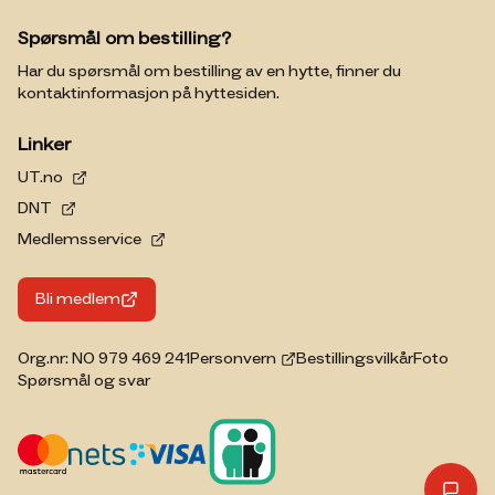
velkommen.
Spørsmål om bestilling?
Denne hytta har fått støtte av overskuddet fra
Har du spørsmål om bestilling av en hytte, finner du
spillemidlene til
Norsk Tipping
.
kontaktinformasjon på hyttesiden.
Linker
UT.no
DNT
Medlemsservice
Bli medlem
Org.nr: NO 979 469 241
Personvern
Bestillingsvilkår
Foto
Spørsmål og svar