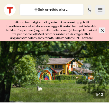
Søk område eller hytte
Når du har valgt antall gjester på rommet og går til
handlekurven, så vil du kunne legge til antall barn (et beløp blir
trukket fra per barn) og antall medlemmer (et beløp blir trukket
fra per medlem)! Medlemmer under 26 år velger DNT
ungdomsmedlem som rabatt, ikke medlem DNT sovesal!
1/
43