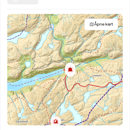
Turisthytta ligger i Lysebotn, helt innerst i den
vakre Lysefjorden. Her er det så mektig natur at
selv den største kan føle seg ganske liten ved
Åpne kart
foten av himmelhøye og stupbratte fjell. Med
beliggenhet rett ved ferjeleiet er turisthytten et
godt utgangspunkt for både korte og lengre
turer.
Turisthytten er et nydelig sted for barnefamilier,
med lekeapparater og trampoline i hagen.
Du kan reise med bil, buss og båt. Hytten ligger
ca. 50 meter fra kaien i Lysebotn. Vi anbefaler
alltid å bestille plass på båten.
Les mer om
hvordan du kommer deg til Lysebotn.
Lysefjorden turisthytte er også et bra
utgangspunkt for turer til turisthyttene
Langavatn, Nilsebu og Stakken.
Kommer du med egen båt, kan du legge til i