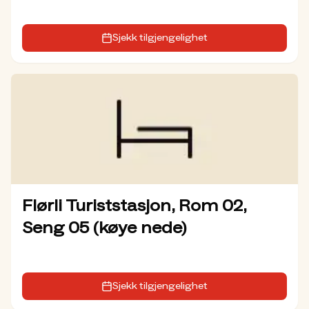
Sjekk tilgjengelighet
Flørli Turiststasjon, Rom 02,
Seng 05 (køye nede)
Sjekk tilgjengelighet