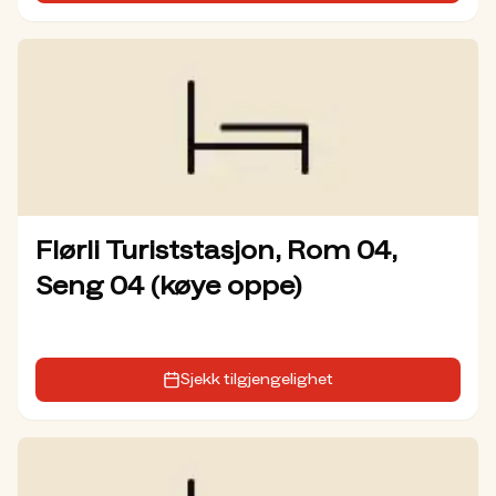
Flørli Turiststasjon, Rom 04,
Seng 04 (køye oppe)
Sjekk tilgjengelighet