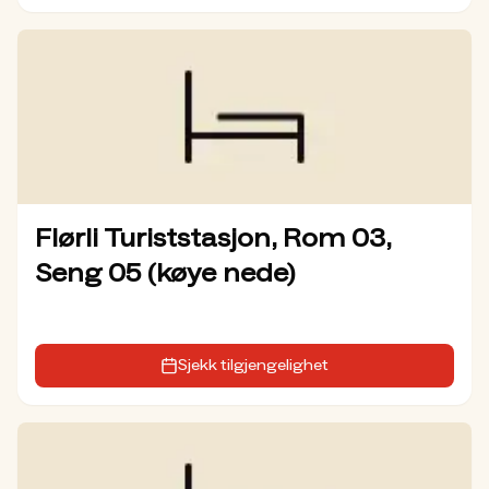
Flørli Turiststasjon, Rom 03,
Seng 05 (køye nede)
Sjekk tilgjengelighet