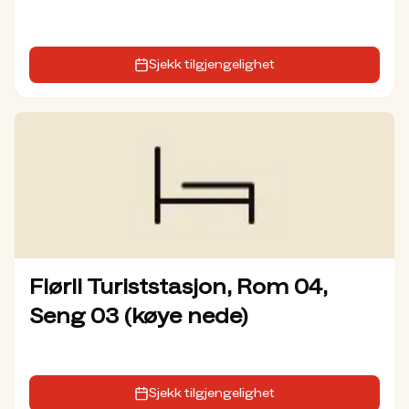
Sjekk tilgjengelighet
Flørli Turiststasjon, Rom 04,
Seng 03 (køye nede)
Sjekk tilgjengelighet