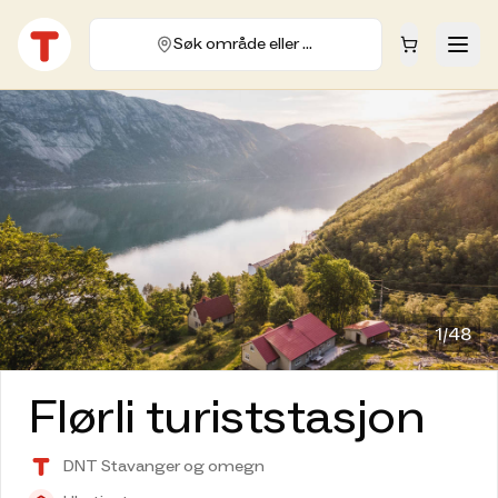
Søk område eller hytte
1/
48
Flørli turiststasjon
DNT Stavanger og omegn