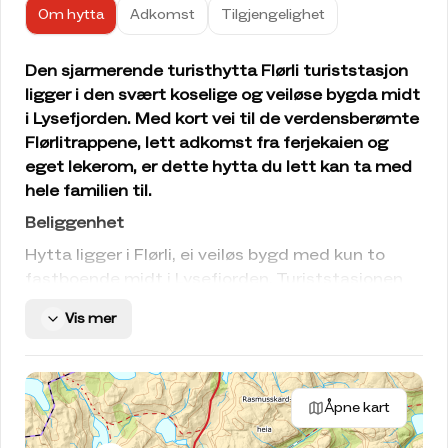
Om hytta
Adkomst
Tilgjengelighet
Den sjarmerende turisthytta Flørli turiststasjon
ligger i den svært koselige og veiløse bygda midt
i Lysefjorden. Med kort vei til de verdensberømte
Flørlitrappene, lett adkomst fra ferjekaien og
eget lekerom, er dette hytta du lett kan ta med
hele familien til.
Beliggenhet
Hytta ligger i Flørli, ei veiløs bygd med kun to
fastboende midt i Lysefjorden. Turiststasjonen
ligger øverst i bygda, 20 minutters gange på
Vis mer
grussti fra ferjekaien med flott utsikt over
fjorden og fjellene på nordsiden. Flørlitrappene er
en av verdens lengste tretrapper med sine 4444
trinn, og starter helt nede ved fjorden.
Åpne kart
Om hytta