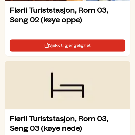
Flørli Turiststasjon, Rom 03,
Seng 02 (køye oppe)
Sjekk tilgjengelighet
Flørli Turiststasjon, Rom 03,
Seng 03 (køye nede)