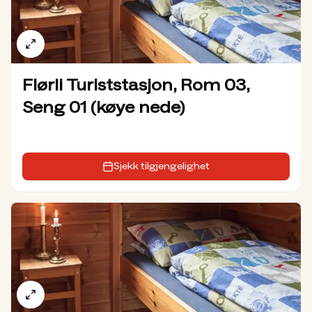
Flørli Turiststasjon, Rom 03,
Seng 01 (køye nede)
Sjekk tilgjengelighet