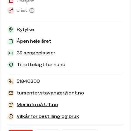
Ubetjent
Ulåst
Ryfylke
Åpen hele året
32 sengeplasser
Tilrettelagt for hund
51840200
tursenter.stavanger@dnt.no
Mer info på UT.no
Vilkår for bestilling og bruk