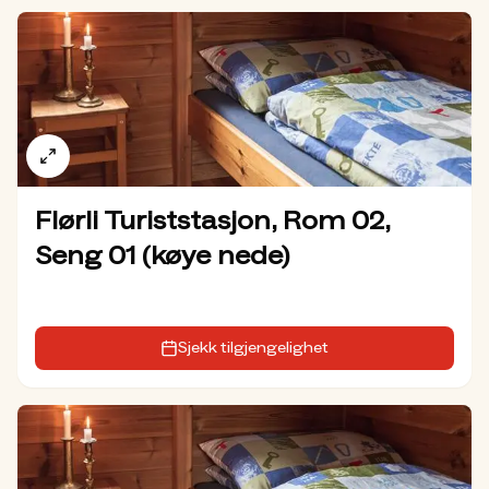
Flørli Turiststasjon, Rom 02,
Seng 01 (køye nede)
Sjekk tilgjengelighet