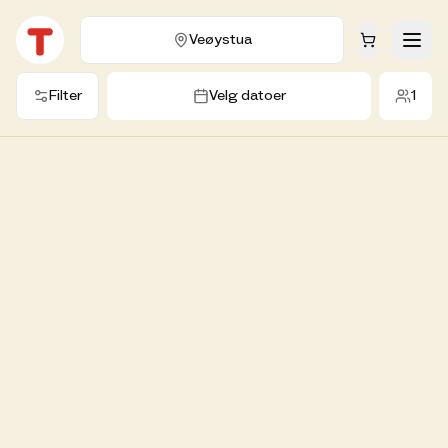
Veøystua
2
Filter
Velg datoer
1
4
7
2
Tjønnebu
Veøystua
Søk etter dato