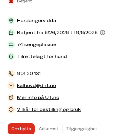
Betjent
Hardangervidda
Betjent fra 6/26/2026 til 9/6/2026
74 sengeplasser
Tilrettelagt for hund
901 20 131
kalhovd@dnt.no
Mer info på UT.no
Vilkår for bestilling og bruk
Om hytta
Adkomst
Tilgjengelighet