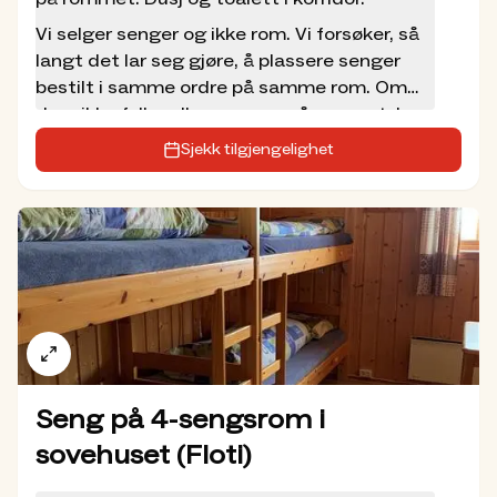
Vi selger senger og ikke rom. Vi forsøker, så
langt det lar seg gjøre, å plassere senger
bestilt i samme ordre på samme rom. Om
dere ikke fyller alle sengene på rommet, kan
andre bestille resterende senger. Prisen
Sjekk tilgjengelighet
inkluderer treretters middag, overnatting
og frokost med niste og fylling av egen
termos. Det er ikke tillatt med egen
sovepose i våre senger. Ta med sengesett
eller lakenpose, ev. lei dette av oss.
Seng på 4-sengsrom i
sovehuset (Floti)