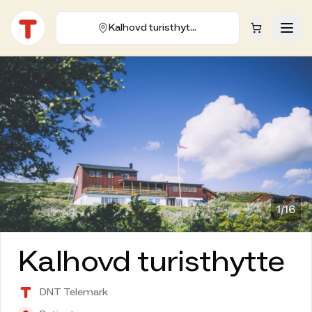
Kalhovd turisthytte
1/
16
Kalhovd turisthytte
DNT Telemark