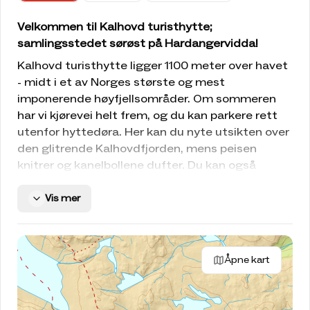
Velkommen til Kalhovd turisthytte;
samlingsstedet sørøst på Hardangervidda!
Kalhovd turisthytte ligger 1100 meter over havet
- midt i et av Norges største og mest
imponerende høyfjellsområder. Om sommeren
har vi kjørevei helt frem, og du kan parkere rett
utenfor hyttedøra. Her kan du nyte utsikten over
den glitrende Kalhovdfjorden, mens peisen
knitrer og kanelbollene dufter. Du kan også
utforske Kalhovd til fots, på sykkel, med ski, eller
padlende innover Kalhovdfjorden. Her har du
Vis mer
mange muligheter!
Hytter og rom
Kalhovd turisthytte består av til sammen fire
Åpne kart
hytter. Vi har mange rom og 74 senger
tilgjengelig for sesongen 2026. De aller fleste
kan bookes på nett, mens noen senger er