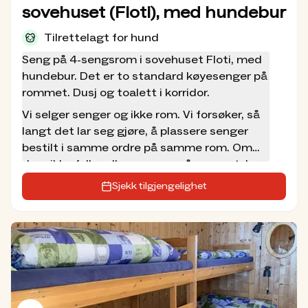
sovehuset (Floti), med hundebur
Tilrettelagt for hund
Seng på 4-sengsrom i sovehuset Floti, med
hundebur. Det er to standard køyesenger på
rommet. Dusj og toalett i korridor.
Vi selger senger og ikke rom. Vi forsøker, så
langt det lar seg gjøre, å plassere senger
bestilt i samme ordre på samme rom. Om
dere ikke fyller alle sengene på rommet, kan
andre bestille resterende senger. Prisen
Sjekk tilgjengelighet
inkluderer treretters middag, overnatting
og frokost med niste og fylling av egen
termos. Det er ikke tillatt med egen
sovepose i våre senger. Ta med sengesett
eller lakenpose, ev. lei dette av oss.