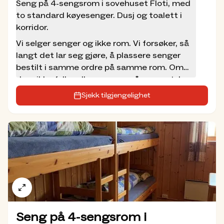
Seng på 4-sengsrom i sovehuset Floti, med
to standard køyesenger. Dusj og toalett i
korridor.
Vi selger senger og ikke rom. Vi forsøker, så
langt det lar seg gjøre, å plassere senger
bestilt i samme ordre på samme rom. Om
dere ikke fyller alle sengene på rommet, kan
andre bestille resterende senger. Prisen
Sjekk tilgjengelighet
inkluderer treretters middag, overnatting
og frokost med niste og fylling av egen
termos. Det er ikke tillatt med egen
sovepose i våre senger. Ta med sengesett
eller lakenpose, ev. lei dette av oss.
Seng på 4-sengsrom i