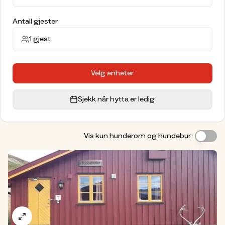
Utstyrsutleie
Antall gjester
Kalhovd turisthytte tilbyr et bredt utvalg av
turutstyr for utleie. I sommerhalvåret kan du leie
1
gjest
kajakk, kano, stand up paddle board (SUP) og
sykler.
Velg enheter
Turer og opplevelser på Kalhovd
Kalhovd er et paradis for friluftsentusiaster, med
Sjekk når hytta er ledig
mange muligheter for spennende aktiviteter
året rundt.
Fotturer:
Utforsk utsiktstopper, lettgåtte
Vis kun hunderom og hundebur
stier og merkede ruter til nærliggende
hytter.
Sykkelturer:
Sykle i spektakulært terreng –
lei sykkel på hytta eller ta med egen.
Padleturer:
Lei kajakk, kano eller SUP og nyt
Hardangervidda fra vannet.
Skiturer:
Opplev vinteren på vidda med