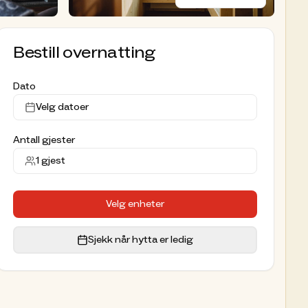
Bestill overnatting
Dato
Velg datoer
Antall gjester
1
gjest
Velg enheter
Sjekk når hytta er ledig