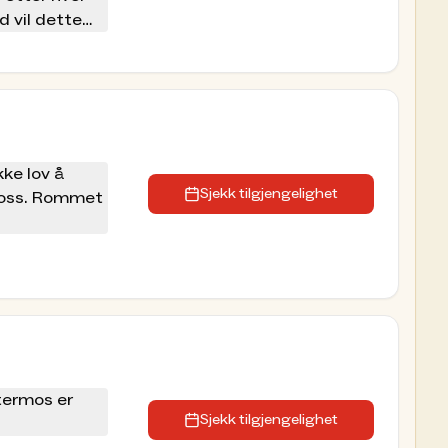
 vil dette
kke lov å
s oss. Rommet
an det komme
kke lov å
ontakt med
Sjekk tilgjengelighet
s oss. Rommet
an det komme
 termos er
Sjekk tilgjengelighet