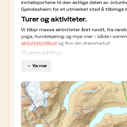
innfallsportene til den østlige delen av Jotun
Gjendesheim for et utmerket sted å tilbringe
Turer og aktiviteter.
Vi tilbyr masse aktiviteter året rundt, fra ran
yoga, hundekjøring og mye mer – både i somm
aktivitetstilbud
og finn din drømmetur!
Overnatting
Vi har 185 senger, fordelt på 1-, 2- og 4- sengs
Vis mer
Bestill rom eller seng rett på nett.
Åpningstider
Vintersesong: Vanligvis fra midten av februar t
helgen i juni til og med uke 40.
Se årets datoer
Lokalmat
Vi er stolte av maten vi serverer på Gjendeshe