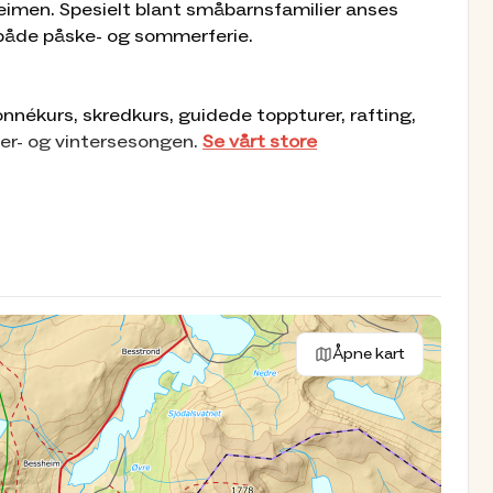
heimen. Spesielt blant småbarnsfamilier anses
 både påske- og sommerferie.
donnékurs, skredkurs, guidede toppturer, rafting,
er- og vintersesongen.
Se vårt store
rom, samt sovesal.
Åpne kart
il 1. mai. Sommersesong: Vanligvis fra første
 her
im. Måltidene våre skal være en opplevelse på lik