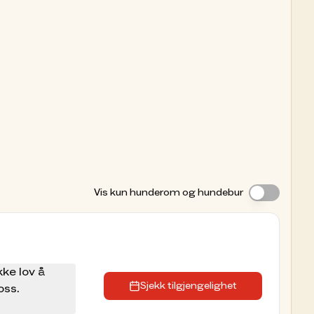
Vis kun hunderom og hundebur
kke lov å
Sjekk tilgjengelighet
oss.