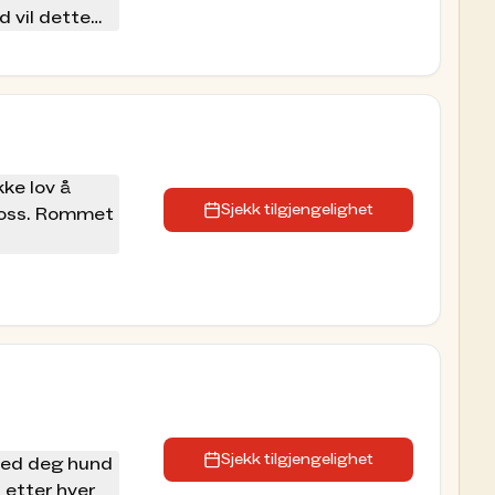
 vil dette
kke lov å
s oss. Rommet
 dobbeltrom,
kke lov å
t plass til
Sjekk tilgjengelighet
s oss. Rommet
amme følge.
an det komme
Sjekk tilgjengelighet
 med deg hund
etter hver