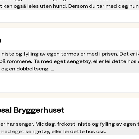
t kan også leies uten hund. Dersom du tar med deg hund
ra.
 niste og fylling av egen termos er med i prisen. Det er i
på rommene. Ta med eget sengetøy, eller lei dette ho
m
 på rommet:
full må vi bruke alle senger. Er dere færre enn 4, så k
 niste og fylling av egen termos er med i prisen. Det er i
 Det er også plass til 1 – 2 madrasser på rommet. Ta k
på rommene. Ta med eget sengetøy, eller lei dette ho
er 5 – 6 personer i samme følge.
 og en dobbeltseng.
 på rommet:
full må vi bruke alle senger. Er dere færre enn 4, så k
 Det er også plass til 1 – 2 madrasser på rommet.
esal Bryggerhuset
ler har senger. Middag, frokost, niste og fylling av egen
 med eget sengetøy, eller lei dette hos oss.