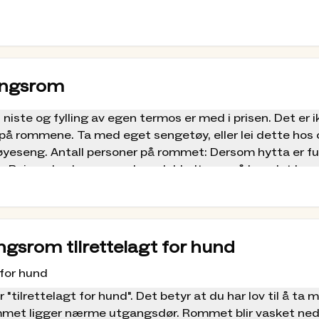
erne gjøre fjellturen lettere å bære – både for deg,
 og utstyrsutleie, er det enkelt å reise kollektivt
er, har kuttet ned bruk av plast, selger ikke
e PR utenlands med mer. Les mer om
vårt miljø- og
 for din neste tur.
engsrom
 niste og fylling av egen termos er med i prisen. Det er i
il 1. mai. Sommersesong: Normalt fra starten av
på rommene. Ta med eget sengetøy, eller lei dette hos 
toer her
eseng. Antall personer på rommet: Dersom hytta er ful
r. Reiser du alene, og velger dobbeltrom, så kan det ko
dere er tre personer, så er det plass til madrass på ro
n. Kontakt: 612 38 910/
info.gjendesheim@dnt.no
hemmede
ngsrom tilrettelagt for hund
 god adkomst til 1. etasje i hovedbygningen med
 for hund
"tilrettelagt for hund". Det betyr at du har lov til å ta
et ligger nærme utgangsdør. Rommet blir vasket ned 
sser. Dere må booke plass ved å kontakte hyttas