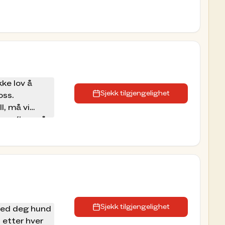
kke lov å
Sjekk tilgjengelighet
oss.
l, må vi
mme flere på
mmet.
Sjekk tilgjengelighet
 med deg hund
etter hver