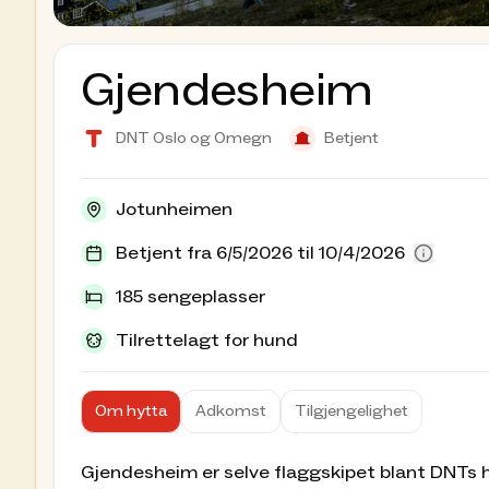
Gjendesheim
DNT Oslo og Omegn
Betjent
Jotunheimen
Betjent fra 6/5/2026 til 10/4/2026
185 sengeplasser
Tilrettelagt for hund
Om hytta
Adkomst
Tilgjengelighet
Gjendesheim er selve flaggskipet blant DNTs hy