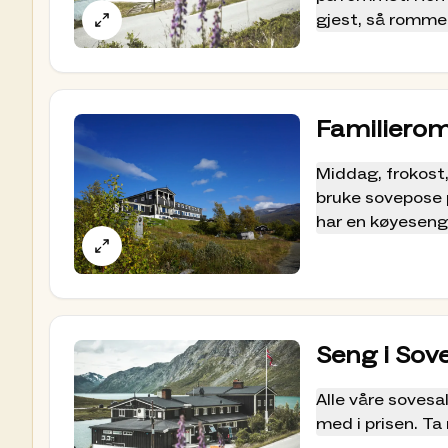
gjest, så romme
koste 160.- ekst
Middag, frokost,
bruke sovepose 
har køyesenger.
Familiero
Antall personer
Dersom hytta er 
Middag, frokost,
flere på rommet.
bruke sovepose 
oss dersom dere 
har en køyeseng
Antall personer
Dersom hytta er 
flere på rommet.
Seng i Sov
Alle våre sovesa
med i prisen. Ta