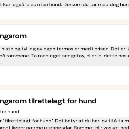
t kan også leies uten hund. Dersom du tar med deg hund
res et godt forarbeid med turplanlegging i
ra.
dt kjent rundt hytta og kan gi god informasjon
 niste og fylling av egen termos er med i prisen. Det er i
g annen praktisk informasjon.
på rommene. Ta med eget sengetøy, eller lei dette ho
sengsrom
 på rommet:
full, må vi bruke alle senger. Reiser du alene, og velger
 spillemidlene til
Norsk Tipping
.
 niste og fylling av egen termos er med i prisen. Det er i
 flere på rommet. Dersom dere er tre personer, så er de
på rommene. Ta med eget sengetøy, eller lei dette ho
et. Ta kontakt med oss dersom dere er 3 personer i s
 på rommet:
full må vi bruke alle senger. Er dere færre enn 4, så k
 Det er også plass til 1 – 2 madrasser på rommet.
engsrom tilrettelagt for hund
 for hund
"tilrettelagt for hund". Det betyr at du har lov til å ta
et ligger nærme utgangsdør. Rommet blir vasket ned 