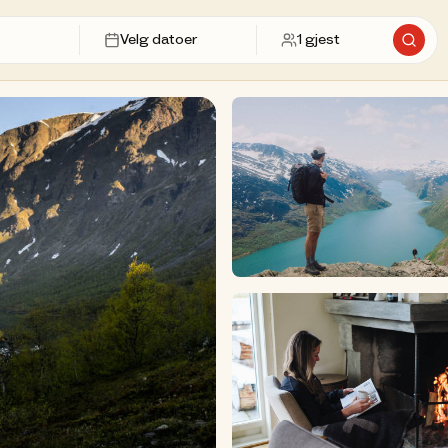
Velg datoer
1
gjest
Søk et