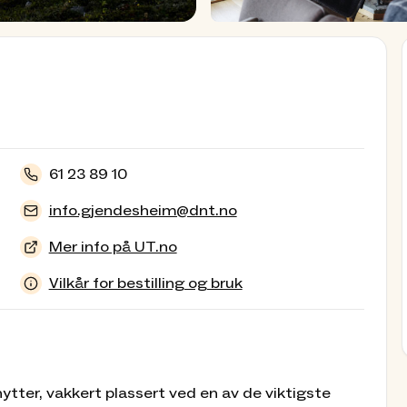
61 23 89 10
info.gjendesheim@dnt.no
Mer info på UT.no
Vilkår for bestilling og bruk
tter, vakkert plassert ved en av de viktigste